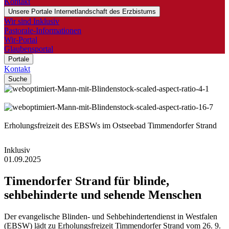
Kontakt
Unsere Portale
Internetlandschaft des Erzbistums
Wir sind Inklusiv
Pastorale-Informationen
Wir-Portal
Glaubensportal
Portale
Kontakt
Suche
©
ThomsonD / Shutterstock.com
©
ThomsonD / Shutterstock.com
Erholungsfreizeit des EBSWs im Ostseebad Timmendorfer Strand
Inklusiv
01.09.2025
Timendorfer
Strand
für
blinde,
sehbehinderte
und
sehende
Menschen
Der evangelische Blinden- und Sehbehindertendienst in Westfalen
(EBSW) lädt zu Erholungsfreizeit Timmendorfer Strand vom 26. 9.