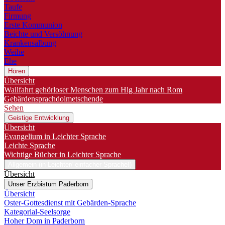
Taufe
Firmung
Erste Kommunion
Beichte und Versöhnung
Krankensalbung
Weihe
Ehe
Hören
Übersicht
Wallfahrt gehörloser Menschen zum Hlg Jahr nach Rom
Gebärdensprachdolmetschende
Sehen
Geistige Entwicklung
Übersicht
Evangelium in Leichter Sprache
Leichte Sprache
Wichtige Bücher in Leichter Sprache
Allgemein (in Leichter/ einfacher Sprache!)
Übersicht
Unser Erzbistum Paderborn
Übersicht
Oster-Gottesdienst mit Gebärden-Sprache
Kategorial-Seelsorge
Hoher Dom in Paderborn