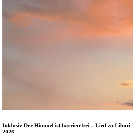
© Volodymyr TVERDOKHLIB / Shutterstock.com
Inklusiv
Der
Himmel
ist
barrierefrei
–
Lied
zu
Libori
2026