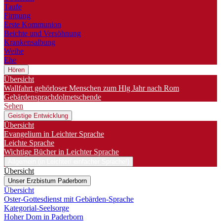
Taufe
Firmung
Erste Kommunion
Beichte und Versöhnung
Krankensalbung
Weihe
Ehe
Hören
Übersicht
Wallfahrt gehörloser Menschen zum Hlg Jahr nach Rom
Gebärdensprachdolmetschende
Sehen
Geistige Entwicklung
Übersicht
Evangelium in Leichter Sprache
Leichte Sprache
Wichtige Bücher in Leichter Sprache
Allgemein (in Leichter/ einfacher Sprache!)
Übersicht
Unser Erzbistum Paderborn
Übersicht
Oster-Gottesdienst mit Gebärden-Sprache
Kategorial-Seelsorge
Hoher Dom in Paderborn