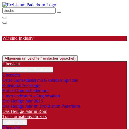
Wir sind Inklusiv
Allgemein (in Leichter/ einfacher Sprache!)
Übersicht
Unser Erzbistum Paderborn
Übersicht
Oster-Gottesdienst mit Gebärden-Sprache
Kategorial-Seelsorge
Hoher Dom in Paderborn
Unser erzbistum – Organisation
Das Heilige Jahr 2025
Das Heilige Jahr im Erz-Bistum Paderborn
Das Heilige Jahr in Rom
Transformations-Prozess
Sakramente
Übersicht