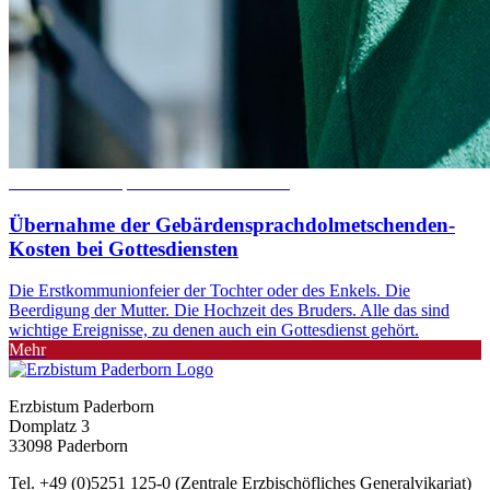
© Besim Mazhiqi / Erzbistum Paderborn
Übernahme der Gebärdensprachdolmetschenden-
Kosten bei Gottesdiensten
Die Erstkommunionfeier der Tochter oder des Enkels. Die
Beerdigung der Mutter. Die Hochzeit des Bruders. Alle das sind
wichtige Ereignisse, zu denen auch ein Gottesdienst gehört.
Mehr
Erzbistum Paderborn
Domplatz 3
33098 Paderborn
Tel. +49 (0)5251 125-0 (Zentrale Erzbischöfliches Generalvikariat)