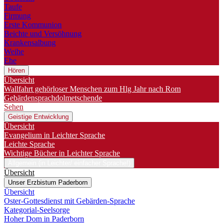
Taufe
Firmung
Erste Kommunion
Beichte und Versöhnung
Krankensalbung
Weihe
Ehe
Hören
Übersicht
Wallfahrt gehörloser Menschen zum Hlg Jahr nach Rom
Gebärdensprachdolmetschende
Sehen
Geistige Entwicklung
Übersicht
Evangelium in Leichter Sprache
Leichte Sprache
Wichtige Bücher in Leichter Sprache
Allgemein (in Leichter/ einfacher Sprache!)
Übersicht
Unser Erzbistum Paderborn
Übersicht
Oster-Gottesdienst mit Gebärden-Sprache
Kategorial-Seelsorge
Hoher Dom in Paderborn