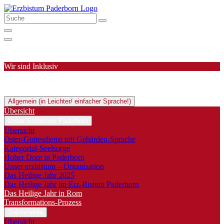
Wir sind Inklusiv
Allgemein (in Leichter/ einfacher Sprache!)
Übersicht
Unser Erzbistum Paderborn
Übersicht
Oster-Gottesdienst mit Gebärden-Sprache
Kategorial-Seelsorge
Hoher Dom in Paderborn
Unser erzbistum – Organisation
Das Heilige Jahr 2025
Das Heilige Jahr im Erz-Bistum Paderborn
Das Heilige Jahr in Rom
Transformations-Prozess
Sakramente
Übersicht