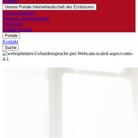
Kontakt
Unsere Portale
Internetlandschaft des Erzbistums
Wir sind Inklusiv
Pastorale-Informationen
Wir-Portal
Glaubensportal
Portale
Kontakt
Suche
© fizkes / Shutterstock.com