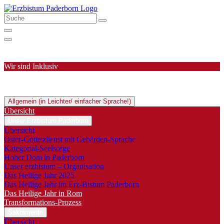
Wir sind Inklusiv
Allgemein (in Leichter/ einfacher Sprache!)
Übersicht
Unser Erzbistum Paderborn
Übersicht
Oster-Gottesdienst mit Gebärden-Sprache
Kategorial-Seelsorge
Hoher Dom in Paderborn
Unser erzbistum – Organisation
Das Heilige Jahr 2025
Das Heilige Jahr im Erz-Bistum Paderborn
Das Heilige Jahr in Rom
Transformations-Prozess
Sakramente
Übersicht