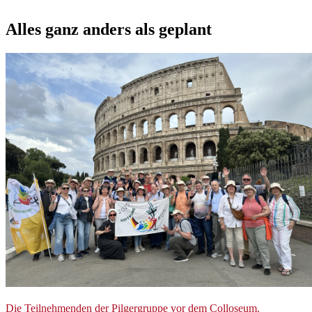
Alles
ganz
anders
als
geplant
© Sr. Judith Beule
Die Teilnehmenden der Pilgergruppe vor dem Colloseum.