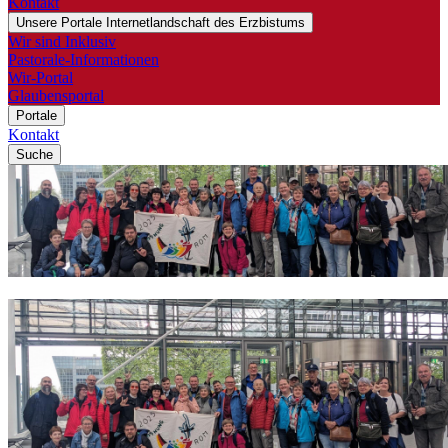
Kontakt
Unsere Portale
Internetlandschaft des Erzbistums
Wir sind Inklusiv
Pastorale-Informationen
Wir-Portal
Glaubensportal
Portale
Kontakt
Suche
© Sr. Judith Beule