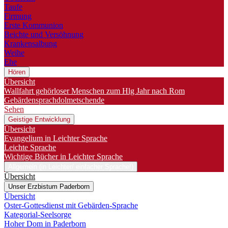
Taufe
Firmung
Erste Kommunion
Beichte und Versöhnung
Krankensalbung
Weihe
Ehe
Hören
Übersicht
Wallfahrt gehörloser Menschen zum Hlg Jahr nach Rom
Gebärdensprachdolmetschende
Sehen
Geistige Entwicklung
Übersicht
Evangelium in Leichter Sprache
Leichte Sprache
Wichtige Bücher in Leichter Sprache
Allgemein (in Leichter/ einfacher Sprache!)
Übersicht
Unser Erzbistum Paderborn
Übersicht
Oster-Gottesdienst mit Gebärden-Sprache
Kategorial-Seelsorge
Hoher Dom in Paderborn