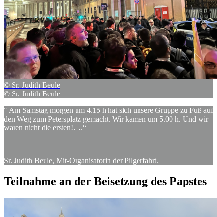
© Sr. Judith Beule
© Sr. Judith Beule
“ Am Samstag morgen um 4.15 h hat sich unsere Gruppe zu Fuß auf
den Weg zum Petersplatz gemacht. Wir kamen um 5.00 h. Und wir
waren nicht die ersten!….“
Sr. Judith Beule, Mit-Organisatorin der Pilgerfahrt.
Teilnahme
an
der
Beisetzung
des
Papstes