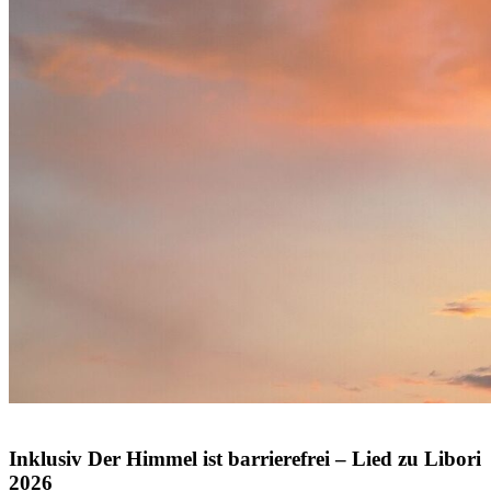
© Volodymyr TVERDOKHLIB / Shutterstock.com
Inklusiv
Der
Himmel
ist
barrierefrei
–
Lied
zu
Libori
2026