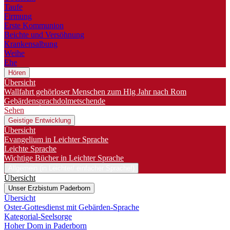
Taufe
Firmung
Erste Kommunion
Beichte und Versöhnung
Krankensalbung
Weihe
Ehe
Hören
Übersicht
Wallfahrt gehörloser Menschen zum Hlg Jahr nach Rom
Gebärdensprachdolmetschende
Sehen
Geistige Entwicklung
Übersicht
Evangelium in Leichter Sprache
Leichte Sprache
Wichtige Bücher in Leichter Sprache
Allgemein (in Leichter/ einfacher Sprache!)
Übersicht
Unser Erzbistum Paderborn
Übersicht
Oster-Gottesdienst mit Gebärden-Sprache
Kategorial-Seelsorge
Hoher Dom in Paderborn