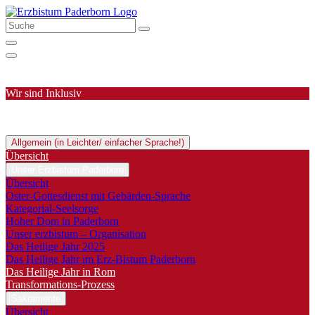
Wir sind Inklusiv
Allgemein (in Leichter/ einfacher Sprache!)
Übersicht
Unser Erzbistum Paderborn
Übersicht
Oster-Gottesdienst mit Gebärden-Sprache
Kategorial-Seelsorge
Hoher Dom in Paderborn
Unser erzbistum – Organisation
Das Heilige Jahr 2025
Das Heilige Jahr im Erz-Bistum Paderborn
Das Heilige Jahr in Rom
Transformations-Prozess
Sakramente
Übersicht