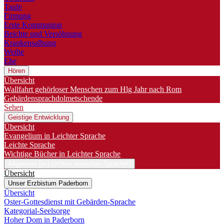
Taufe
Firmung
Erste Kommunion
Beichte und Versöhnung
Krankensalbung
Weihe
Ehe
Hören
Übersicht
Wallfahrt gehörloser Menschen zum Hlg Jahr nach Rom
Gebärdensprachdolmetschende
Sehen
Geistige Entwicklung
Übersicht
Evangelium in Leichter Sprache
Leichte Sprache
Wichtige Bücher in Leichter Sprache
Allgemein (in Leichter/ einfacher Sprache!)
Übersicht
Unser Erzbistum Paderborn
Übersicht
Oster-Gottesdienst mit Gebärden-Sprache
Kategorial-Seelsorge
Hoher Dom in Paderborn