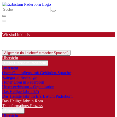
Wir sind Inklusiv
Allgemein (in Leichter/ einfacher Sprache!)
Übersicht
Unser Erzbistum Paderborn
Übersicht
Oster-Gottesdienst mit Gebärden-Sprache
Kategorial-Seelsorge
Hoher Dom in Paderborn
Unser erzbistum – Organisation
Das Heilige Jahr 2025
Das Heilige Jahr im Erz-Bistum Paderborn
Das Heilige Jahr in Rom
Transformations-Prozess
Sakramente
Übersicht