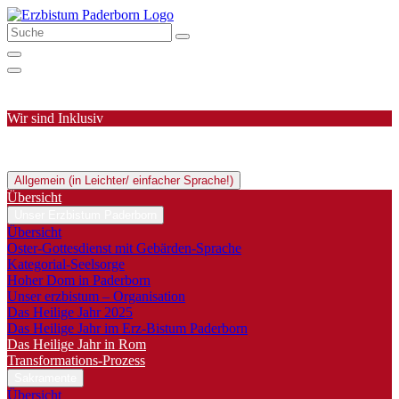
Wir sind Inklusiv
Allgemein (in Leichter/ einfacher Sprache!)
Übersicht
Unser Erzbistum Paderborn
Übersicht
Oster-Gottesdienst mit Gebärden-Sprache
Kategorial-Seelsorge
Hoher Dom in Paderborn
Unser erzbistum – Organisation
Das Heilige Jahr 2025
Das Heilige Jahr im Erz-Bistum Paderborn
Das Heilige Jahr in Rom
Transformations-Prozess
Sakramente
Übersicht