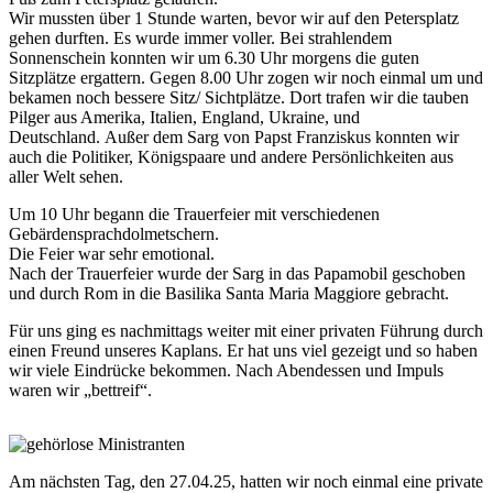
Wir mussten über 1 Stunde warten, bevor wir auf den Petersplatz
gehen durften. Es wurde immer voller. Bei strahlendem
Sonnenschein konnten wir um 6.30 Uhr morgens die guten
Sitzplätze ergattern. Gegen 8.00 Uhr zogen wir noch einmal um und
bekamen noch bessere Sitz/ Sichtplätze. Dort trafen wir die tauben
Pilger aus Amerika, Italien, England, Ukraine, und
Deutschland. Außer dem Sarg von Papst Franziskus konnten wir
auch die Politiker, Königspaare und andere Persönlichkeiten aus
aller Welt sehen.
Um 10 Uhr begann die Trauerfeier mit verschiedenen
Gebärdensprachdolmetschern.
Die Feier war sehr emotional.
Nach der Trauerfeier wurde der Sarg in das Papamobil geschoben
und durch Rom in die Basilika Santa Maria Maggiore gebracht.
Für uns ging es nachmittags weiter mit einer privaten Führung durch
einen Freund unseres Kaplans. Er hat uns viel gezeigt und so haben
wir viele Eindrücke bekommen. Nach Abendessen und Impuls
waren wir „bettreif“.
© Sr. Judith Beule
Am nächsten Tag, den 27.04.25, hatten wir noch einmal eine private