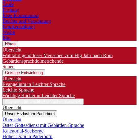
Taufe
Firmung
Erste Kommunion
Beichte und Versöhnung
Krankensalbung
Weihe
Ehe
Hören
Übersicht
Wallfahrt gehörloser Menschen zum Hlg Jahr nach Rom
Gebärdensprachdolmetschende
Sehen
Geistige Entwicklung
Übersicht
Evangelium in Leichter Sprache
Leichte Sprache
Wichtige Bücher in Leichter Sprache
Allgemein (in Leichter/ einfacher Sprache!)
Übersicht
Unser Erzbistum Paderborn
Übersicht
Oster-Gottesdienst mit Gebärden-Sprache
Kategorial-Seelsorge
Hoher Dom in Paderborn