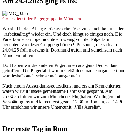
Am
24.4.2025
ging
es
los!
Gottesdienst der Pilgergruppe in München.
Wir sind in den Alltag zurückgekehrt. Viel zu schnell holt uns der
„Arbeitsalltag“ wieder ein. Und doch klingt so einiges nach. Die
Paderborner Gruppe möchte ein wenig von der Pilgerfahrt
berichten. Zu dieser Gruppe gehörten 9 Personen, die sich am
24.04.25 früh morgens in Dortmund trafen und gemeinsam nach
München fuhren.
Dort haben wir die anderen Pilger:innen aus ganz Deutschland
getroffen. Die Pilgerfahrt war in Gebärdensprache organisiert und
war deshalb auch sehr schnell ausgebucht.
Nach einem Aussendungsgottesdienst und erstem Kennenlernen
waren wir auf unsere gemeinsame Fahrt sehr gespannt. Am
25.04.25 fuhren wir zum Münchener Flughafen. Wir flogen mit
Verspätung los und kamen erst gegen 12.30 in Rom an, ca. 14.30
Uhr erreichten wir unsere Unterkunft „Villa Aurelia“.
Der
erste
Tag
in
Rom