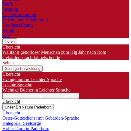
Taufe
Firmung
Erste Kommunion
Beichte und Versöhnung
Krankensalbung
Weihe
Ehe
Hören
Übersicht
Wallfahrt gehörloser Menschen zum Hlg Jahr nach Rom
Gebärdensprachdolmetschende
Sehen
Geistige Entwicklung
Übersicht
Evangelium in Leichter Sprache
Leichte Sprache
Wichtige Bücher in Leichter Sprache
Allgemein (in Leichter/ einfacher Sprache!)
Übersicht
Unser Erzbistum Paderborn
Übersicht
Oster-Gottesdienst mit Gebärden-Sprache
Kategorial-Seelsorge
Hoher Dom in Paderborn