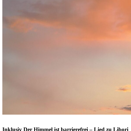
© Volodymyr TVERDOKHLIB / Shutterstock.com
Inklusiv
Der
Himmel
ist
barrierefrei
–
Lied
zu
Libori