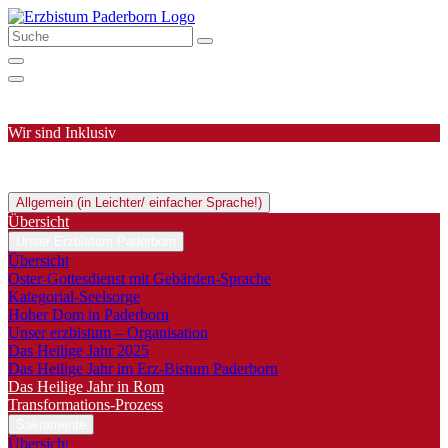
Wir sind Inklusiv
Allgemein (in Leichter/ einfacher Sprache!)
Übersicht
Unser Erzbistum Paderborn
Übersicht
Oster-Gottesdienst mit Gebärden-Sprache
Kategorial-Seelsorge
Hoher Dom in Paderborn
Unser erzbistum – Organisation
Das Heilige Jahr 2025
Das Heilige Jahr im Erz-Bistum Paderborn
Das Heilige Jahr in Rom
Transformations-Prozess
Sakramente
Übersicht